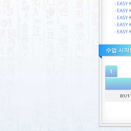
- EASY KO
- EASY KO
- EASY KO
- EASY KO
- EASY KO
수업 시작
1
01/1