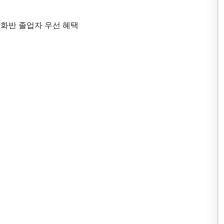
강화반 졸업자 우선 혜택
택