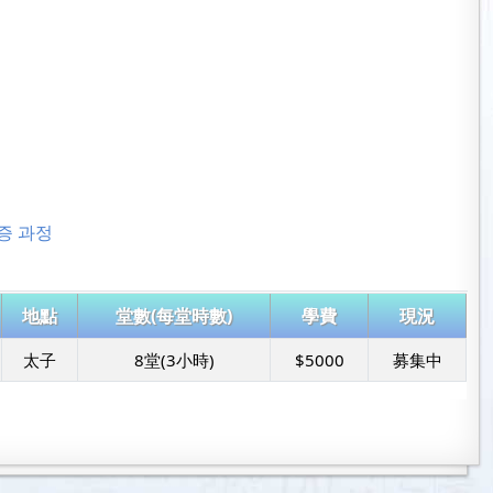
증 과정
地點
堂數(每堂時數)
學費
現況
太子
8堂(3小時)
$5000
募集中