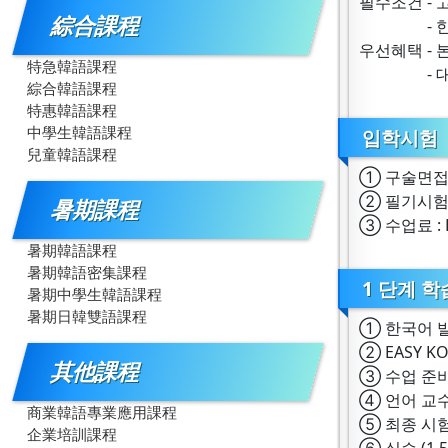
필수조건 - 
綜合課程
- 한국어 
우선혜택 - 
特急韓語課程
- 대학 한
綜合韓語課程
特惠韓語課程
中學生韓語課程
입학시험
兒童韓語課程
① 구술면
② 필기시험 
暑期課程
③ 수업료 : 
暑期韓語課程
暑期韓語密集課程
1 단계 학
暑期中學生韓語課程
暑期日韓雙語課程
① 한국어 발
② EASY KO
其他課程
③ 수업 준비
④ 언어 교수
商業韓語專業應用課程
⑤ 최종 시험
企業培訓課程