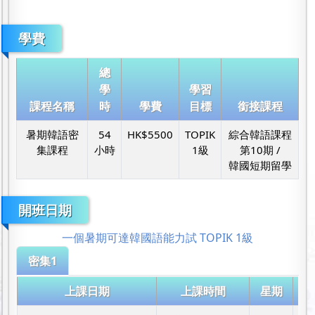
學費
總
學
學習
課程名稱
時
學費
目標
銜接課程
暑期韓語密
54
HK$5500
TOPIK
綜合韓語課程
集課程
小時
1級
第10期 /
韓國短期留學
開班日期
一個暑期可達韓國語能力試 TOPIK 1級
密集1
上課日期
上課時間
星期
地