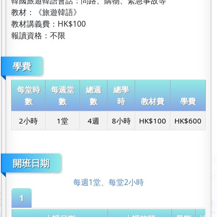
韓國旅遊韓語會話：問路、購物、緊急事故等
教材：《旅遊韓語》
教材講義費：HK$100
報讀資格：不限
學費
每堂時
每週堂
總週
總學
數
數
數
時
教材費
學費
2小時
1堂
4週
8小時
HK$100
HK$600
開班日期
每週1堂、每堂2小時
1