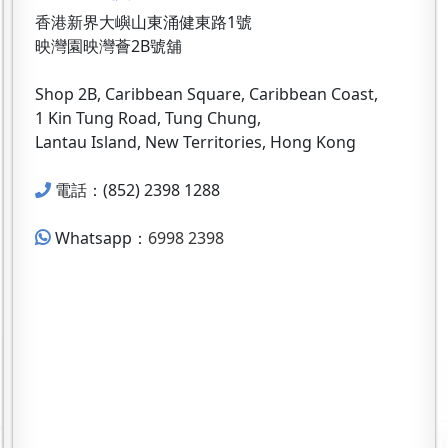
香港新界大嶼山東涌健東路1號
映灣園映灣薈2B號舖
Shop 2B, Caribbean Square, Caribbean Coast,
1 Kin Tung Road, Tung Chung,
Lantau Island, New Territories, Hong Kong
電話：(852) 2398 1288
Whatsapp：
6998 2398