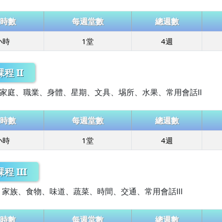
時數
每週堂數
總週數
小時
1堂
4週
程 II
、家庭、職業、身體、星期、文具、埸所、水果、常用會話Ⅱ
時數
每週堂數
總週數
小時
1堂
4週
 III
、家族、食物、味道、蔬菜、時間、交通、常用會話Ⅲ
時數
每週堂數
總週數