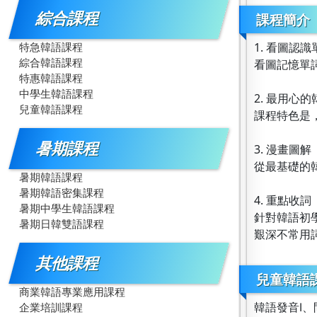
綜合課程
課程簡介
特急韓語課程
1. 看圖認識
綜合韓語課程
看圖記憶單
特惠韓語課程
中學生韓語課程
2. 最用心
兒童韓語課程
課程特色是
暑期課程
3. 漫畫圖解
從最基礎的
暑期韓語課程
暑期韓語密集課程
4. 重點收詞
暑期中學生韓語課程
針對韓語初
暑期日韓雙語課程
艱深不常用
其他課程
兒童韓語課
商業韓語專業應用課程
韓語發音Ⅰ
企業培訓課程