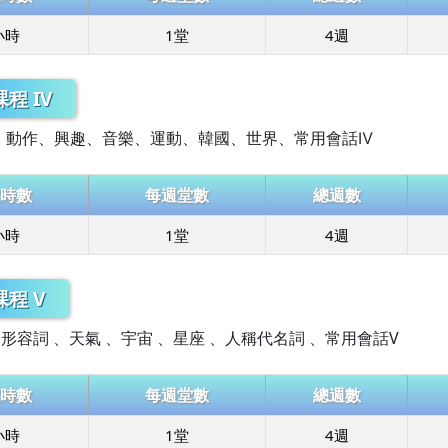
小時
1堂
4週
程 IV
、動作、興趣、音樂、運動、韓國、世界、常用會話Ⅳ
時數
每週堂數
總週數
小時
1堂
4週
程 V
形容詞 、天氣 、宇宙 、星座 、人稱代名詞 、常用會話V
時數
每週堂數
總週數
小時
1堂
4週