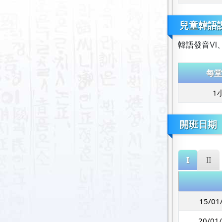
兒童韓語課
韓語發音Ⅵ、
每堂
1
開班日期
I
II
15/01
20/01/