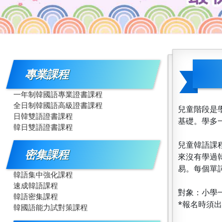
專業課程
一年制韓國語專業證書課程
全日制韓國語高級證書課程
兒童階段是
日韓雙語證書課程
基礎。學多
韓日雙語證書課程
兒童韓語課
密集課程
來沒有學過
易。每個單
韓語集中強化課程
速成韓語課程
對象：小學
韓語密集課程
*報名時須
韓國語能力試對策課程