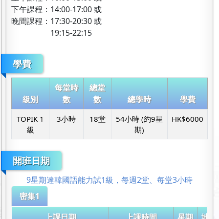
下午課程：14:00-17:00 或
晚間課程：17:30-20:30 或
19:15-22:15
學費
每堂時
總堂
級別
數
數
總學時
學費
TOPIK 1
3小時
18堂
54小時 (約9星
HK$6000
級
期)
開班日期
9星期達韓國語能力試1級，每週2堂、每堂3小時
密集1
上課日期
上課時間
星期
地點