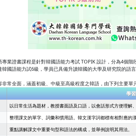
專業證書課程是針對韓國語能力考試 TOPIK 設計，分為4個
達韓國語能力試6級，學員已具備升讀韓國的大學及研究院的語
容非常全面，涵蓋初級、中級至高級程度之韓語，由下列主要單
學習
以日常生活為題材，教授書面語及口語，以會話形式方便理解
整理課文的單字、詞彙和慣用語。韓文漢字詞都標有相對應的
重點講解課文中重要句型和語法的構成，並舉例說明其用法。