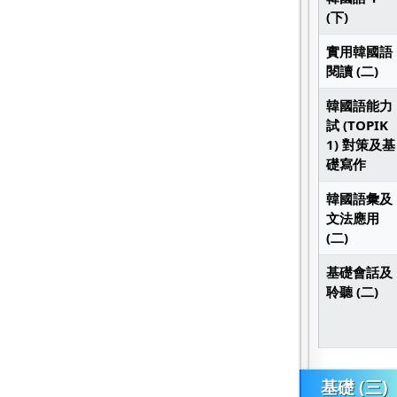
(下)
實用韓國語
閱讀 (二)
韓國語能力
試 (TOPIK
1) 對策及基
礎寫作
韓國語彙及
文法應用
(二)
基礎會話及
聆聽 (二)
基礎 (三)