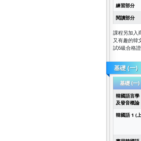
練習部分
閱讀部分
課程另加入
又有趣的韓
試6級合格
基礎 (一)
基礎 (一)
韓國語言學
及發音概論
韓國語 1 (上