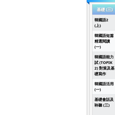
基礎 (三)
韓國語2
(上)
韓國語短篇
精選閱讀
(一)
韓國語能力
試 (TOPIK
2) 對策及基
礎寫作
韓國語活用
(一)
基礎會話及
聆聽 (三)