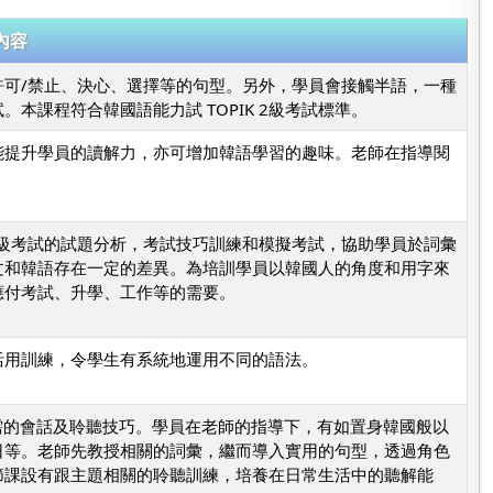
內容
可/禁止、決心、選擇等的句型。另外，學員會接觸半語，一種
本課程符合韓國語能力試 TOPIK 2級考試標準。
能提升學員的讀解力，亦可增加韓語學習的趣味。老師在指導閱
 初級考試的試題分析，考試技巧訓練和模擬考試，協助學員於詞彙
文和韓語存在一定的差異。為培訓學員以韓國人的角度和用字來
應付考試、升學、工作等的需要。
活用訓練，令學生有系統地運用不同的語法。
必需的會話及聆聽技巧。學員在老師的指導下，有如置身韓國般以
日等。老師先教授相關的詞彙，繼而導入實用的句型，透過角色
節課設有跟主題相關的聆聽訓練，培養在日常生活中的聽解能