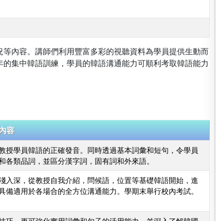
。
況等內容。講師們利用豐富多彩的視聽資料為學員提供生動而
年的集中韓語訓練，學員的韓語溝通能力可順利考取韓語能力
內容
教授學員韓語的正確發音。同時透過基本詞彙和短句，令學員
和各類品詞，並區分漢字詞，固有詞和外來語。
淺入深，從教授自我介紹，問候語，位置等基礎韓語開始，進
具備適用於各場合的全方位溝通能力。學期末舉行校內考試。