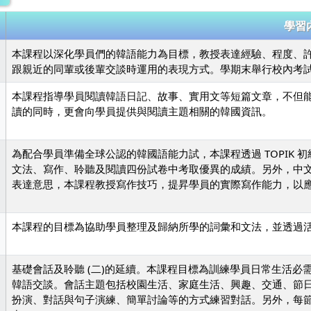
學習
本課程以深化學員們的韓語能力為目標，教授表達經驗、程度、許
跟親近的同輩或後輩交談時運用的表現方式。學期末舉行校內考試。
本課程指導學員閱讀韓語日記、故事、實用文等短篇文章，不但
讀的同時，更會向學員提供與閱讀主題相關的韓國資訊。
為配合學員準備全球公認的韓國語能力試，本課程透過 TOPIK
文法、寫作、聆聽及閱讀四份試卷中考取優異的成績。另外，中
表達意思，本課程教授寫作技巧，提昇學員的實際寫作能力，以
本課程的目標為協助學員整理及歸納所學的詞彙和文法，並透過
基礎會話及聆聽 (二)的延續。本課程目標為訓練學員日常生活
韓語交談。會話主題包括校園生活、家庭生活、興趣、交通、節
扮演、對話與句子演練、簡單討論等的方式練習對話。另外，每