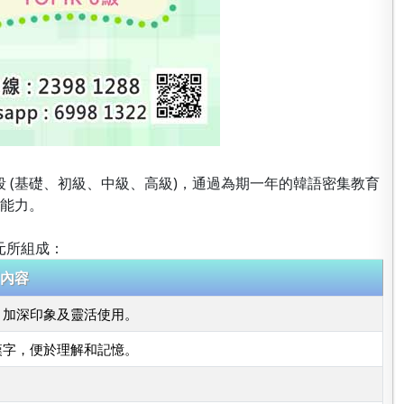
階段 (基礎、初級、中級、高級)，通過為期一年的韓語密集教育
言能力。
元所組成：
內容
、加深印象及靈活使用。
漢字，便於理解和記憶。