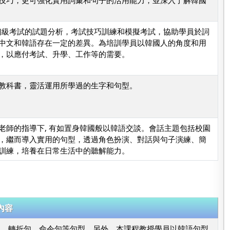
技巧，更可強化實用詞彙和句子的活用能力，並深入了解韓國
 初級考試的試題分析，考試技巧訓練和模擬考試，協助學員於詞
中文和韓語存在一定的差異。為培訓學員以韓國人的角度和用
，以應付考試、升學、工作等的需要。
教科書，靈活運用所學過的生字和句型。
老師的指導下, 有如置身韓國般以韓語交談。會話主題包括校園
，繼而導入實用的句型，透過角色扮演、對話與句子演練、簡
訓練，培養在日常生活中的聽解能力。
內容
動句、轉折句、命令句等句型。另外，本課程教授學員以韓語句型