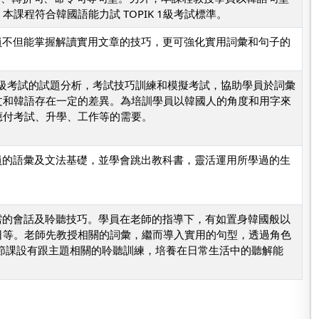
程符合韓國語能力試 TOPIK 1級考試標準。
學員不但能掌握解讀實用文章的技巧，更可強化實用詞彙和句子的
 初級考試的試題分析，考試技巧訓練和模擬考試，協助學員於詞彙
文和韓語存在一定的差異。為培訓學員以韓國人的角度和用字來
應付考試、升學、工作等的需要。
學員的語彙及文法基礎，並學會跳出教科書，靈活運用所學過的生
必需的會話及聆聽技巧。學員在老師的指導下，有如置身韓國般以
日等。老師先教授相關的詞彙，繼而導入實用的句型，透過角色
節課設有跟主題相關的聆聽訓練，培養在日常生活中的聽解能