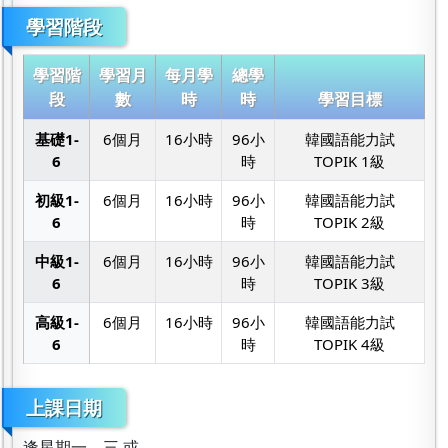
學習階段
學習階
學習月
每月學
總學
段
數
時
時
學習目標
基礎1-
6個月
16小時
96小
韓國語能力試
6
時
TOPIK 1級
初級1-
6個月
16小時
96小
韓國語能力試
6
時
TOPIK 2級
中級1-
6個月
16小時
96小
韓國語能力試
6
時
TOPIK 3級
高級1-
6個月
16小時
96小
韓國語能力試
6
時
TOPIK 4級
上課日期
逢星期一、三 或